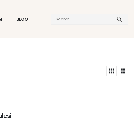
M
BLOG
lesi