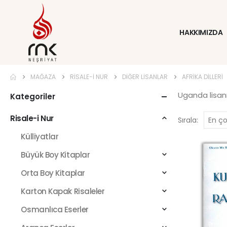
HAKKIMIZDA
MAĞAZA
RISALE-I NUR
DIĞER LISANLAR
AFRIKA DILLERI
Uganda lisan
Kategoriler
Risale-i Nur
Sırala:
Külliyatlar
Büyük Boy Kitaplar
Orta Boy Kitaplar
Karton Kapak Risaleler
Osmanlıca Eserler