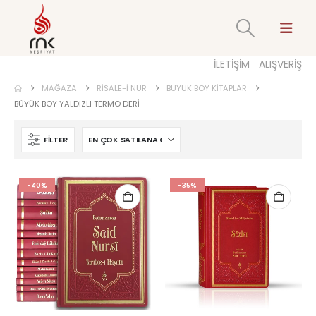
İLETİŞİM
ALIŞVERİŞ
MAĞAZA
RISALE-I NUR
BÜYÜK BOY KITAPLAR
BÜYÜK BOY YALDIZLI TERMO DERI
FILTER
-40%
-35%