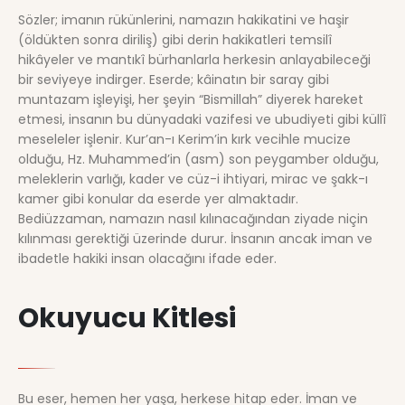
Sözler; imanın rükünlerini, namazın hakikatini ve haşir
(öldükten sonra diriliş) gibi derin hakikatleri temsilî
hikâyeler ve mantıkî bürhanlarla herkesin anlayabileceği
bir seviyeye indirger. Eserde; kâinatın bir saray gibi
muntazam işleyişi, her şeyin “Bismillah” diyerek hareket
etmesi, insanın bu dünyadaki vazifesi ve ubudiyeti gibi küllî
meseleler işlenir. Kur’an-ı Kerim’in kırk vecihle mucize
olduğu, Hz. Muhammed’in (asm) son peygamber olduğu,
meleklerin varlığı, kader ve cüz-i ihtiyari, mirac ve şakk-ı
kamer gibi konular da eserde yer almaktadır.
Bediüzzaman, namazın nasıl kılınacağından ziyade niçin
kılınması gerektiği üzerinde durur. İnsanın ancak iman ve
ibadetle hakiki insan olacağını ifade eder.
Okuyucu Kitlesi
Bu eser, hemen her yaşa, herkese hitap eder. İman ve