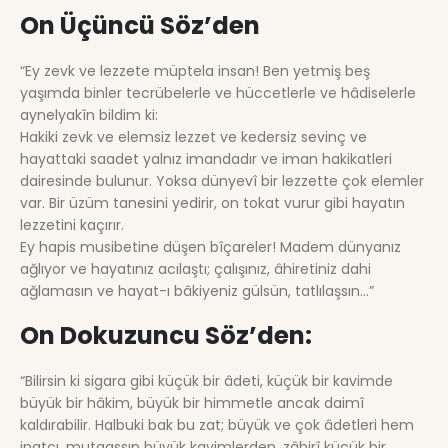
On Üçüncü Söz’den
“Ey zevk ve lezzete müptela insan! Ben yetmiş beş
yaşımda binler tecrübelerle ve hüccetlerle ve hâdiselerle
aynelyakîn bildim ki:
Hakiki zevk ve elemsiz lezzet ve kedersiz sevinç ve
hayattaki saadet yalnız imandadır ve iman hakikatleri
dairesinde bulunur. Yoksa dünyevî bir lezzette çok elemler
var. Bir üzüm tanesini yedirir, on tokat vurur gibi hayatın
lezzetini kaçırır.
Ey hapis musibetine düşen bîçareler! Madem dünyanız
ağlıyor ve hayatınız acılaştı; çalışınız, âhiretiniz dahi
ağlamasın ve hayat-ı bâkiyeniz gülsün, tatlılaşsın…”
On Dokuzuncu Söz’den:
“Bilirsin ki sigara gibi küçük bir âdeti, küçük bir kavimde
büyük bir hâkim, büyük bir himmetle ancak daimî
kaldırabilir. Halbuki bak bu zat; büyük ve çok âdetleri hem
inatçı, mutaassıp büyük kavimlerden, zâhirî küçük bir