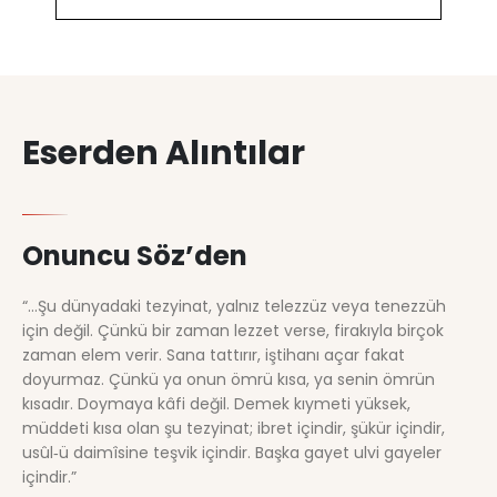
Eserden Alıntılar
Onuncu Söz’den
“…Şu dünyadaki tezyinat, yalnız telezzüz veya tenezzüh
için değil. Çünkü bir zaman lezzet verse, firakıyla birçok
zaman elem verir. Sana tattırır, iştihanı açar fakat
doyurmaz. Çünkü ya onun ömrü kısa, ya senin ömrün
kısadır. Doymaya kâfi değil. Demek kıymeti yüksek,
müddeti kısa olan şu tezyinat; ibret içindir, şükür içindir,
usûl‑ü daimîsine teşvik içindir. Başka gayet ulvi gayeler
içindir.”