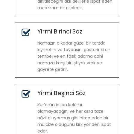
diriltileceğini aklî delillerle ispat eden
muazzam bir risaledir.
Yirmi Birinci Söz
Namazın o kadar güzel bir tarzda
kıymetini ve faydasını gösterir ki en
tembel ve en fâsık adama dahi
namaza karşı bir iştiyak verir ve
gayrete getirir.
Yirmi Beşinci Söz
Kur’an’ın insan kelâmı
olamayacağını ve her asra taze
nâzil oluyormuş gibi hitap eden bir
mu’cize olduğunu kırk yönden ispat
eder.