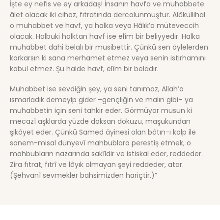
İşte ey nefis ve ey arkadaş! İnsanın havfa ve muhabbete
âlet olacak iki cihaz, fıtratında dercolunmuştur. Alâküllihal
o muhabbet ve havf, ya halka veya Hâlık’a müteveccih
olacak. Halbuki halktan havf ise elîm bir beliyyedir. Halka
muhabbet dahi belalı bir musibettir. Çünkü sen öylelerden
korkarsın ki sana merhamet etmez veya senin istirhamını
kabul etmez. Şu halde havf, elîm bir beladır.
Muhabbet ise sevdiğin şey, ya seni tanımaz, Allah’a
ısmarladık demeyip gider –gençliğin ve malın gibi– ya
muhabbetin için seni tahkir eder. Görmüyor musun ki
mecazî aşklarda yüzde doksan dokuzu, maşukundan
şikâyet eder. Çünkü Samed âyinesi olan bâtın-ı kalp ile
sanem-misal dünyevî mahbublara perestiş etmek, o
mahbubların nazarında sakîldir ve istiskal eder, reddeder.
Zira fıtrat, fıtrî ve lâyık olmayan şeyi reddeder, atar.
(Şehvanî sevmekler bahsimizden hariçtir.)”