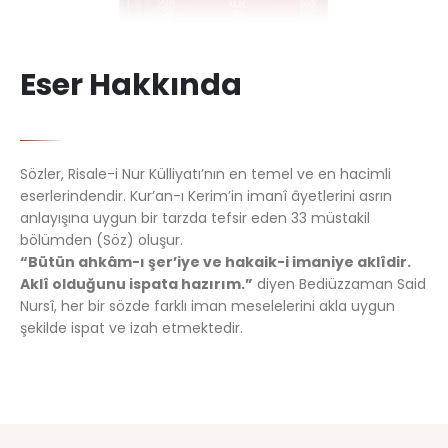
Eser Hakkında
Sözler, Risale-i Nur Külliyatı’nın en temel ve en hacimli
eserlerindendir. Kur’an-ı Kerim’in imanî âyetlerini asrın
anlayışına uygun bir tarzda tefsir eden 33 müstakil
bölümden (Söz) oluşur.
“Bütün ahkâm-ı şer’iye ve hakaik-i imaniye aklîdir.
Aklî olduğunu ispata hazırım.”
diyen Bediüzzaman Said
Nursî, her bir sözde farklı iman meselelerini akla uygun
şekilde ispat ve izah etmektedir.