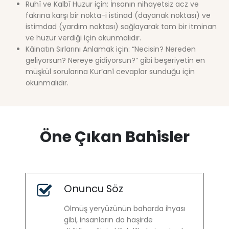
Ruhî ve Kalbî Huzur için: İnsanın nihayetsiz acz ve
fakrına karşı bir nokta-i istinad (dayanak noktası) ve
istimdad (yardım noktası) sağlayarak tam bir itminan
ve huzur verdiği için okunmalıdır.
Kâinatın Sırlarını Anlamak için: “Necisin? Nereden
geliyorsun? Nereye gidiyorsun?” gibi beşeriyetin en
müşkül sorularına Kur’anî cevaplar sunduğu için
okunmalıdır.
Öne Çıkan Bahisler
Onuncu Söz
Ölmüş yeryüzünün baharda ihyası
gibi, insanların da haşirde