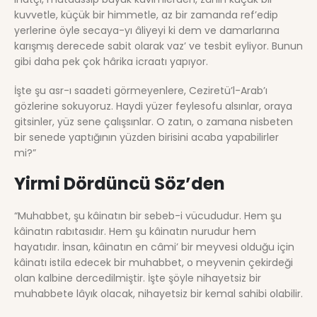
kuvvetle, küçük bir himmetle, az bir zamanda ref’edip
yerlerine öyle secaya-yı âliyeyi ki dem ve damarlarına
karışmış derecede sabit olarak vaz’ ve tesbit eyliyor. Bunun
gibi daha pek çok hârika icraatı yapıyor.
İşte şu asr-ı saadeti görmeyenlere, Ceziretü’l-Arab’ı
gözlerine sokuyoruz. Haydi yüzer feylesofu alsınlar, oraya
gitsinler, yüz sene çalışsınlar. O zatın, o zamana nisbeten
bir senede yaptığının yüzden birisini acaba yapabilirler
mi?”
Yirmi Dördüncü Söz’den
“Muhabbet, şu kâinatın bir sebeb-i vücududur. Hem şu
kâinatın rabıtasıdır. Hem şu kâinatın nurudur hem
hayatıdır. İnsan, kâinatın en câmi’ bir meyvesi olduğu için
kâinatı istila edecek bir muhabbet, o meyvenin çekirdeği
olan kalbine dercedilmiştir. İşte şöyle nihayetsiz bir
muhabbete lâyık olacak, nihayetsiz bir kemal sahibi olabilir.