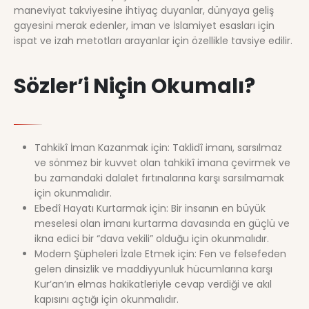
maneviyat takviyesine ihtiyaç duyanlar, dünyaya geliş
gayesini merak edenler, iman ve İslamiyet esasları için
ispat ve izah metotları arayanlar için özellikle tavsiye edilir.
Sözler’i Niçin Okumalı?
Tahkikî İman Kazanmak için: Taklidî imanı, sarsılmaz
ve sönmez bir kuvvet olan tahkikî imana çevirmek ve
bu zamandaki dalalet fırtınalarına karşı sarsılmamak
için okunmalıdır.
Ebedî Hayatı Kurtarmak için: Bir insanın en büyük
meselesi olan imanı kurtarma davasında en güçlü ve
ikna edici bir “dava vekili” olduğu için okunmalıdır.
Modern Şüpheleri İzale Etmek için: Fen ve felsefeden
gelen dinsizlik ve maddiyyunluk hücumlarına karşı
Kur’an’ın elmas hakikatleriyle cevap verdiği ve akıl
kapısını açtığı için okunmalıdır.