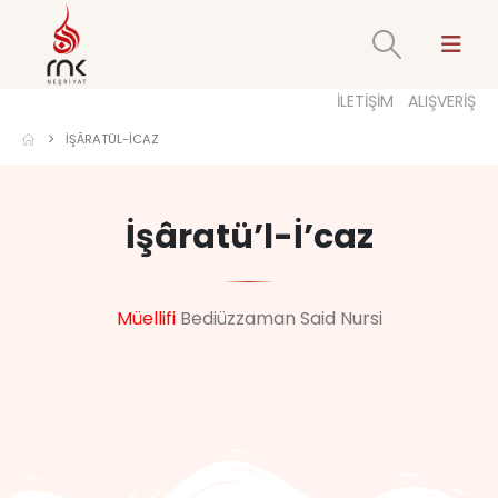
İLETİŞİM
ALIŞVERİŞ
İŞÂRATÜL-İCAZ
İşâratü’l-İ’caz
Müellifi
Bediüzzaman Said Nursi