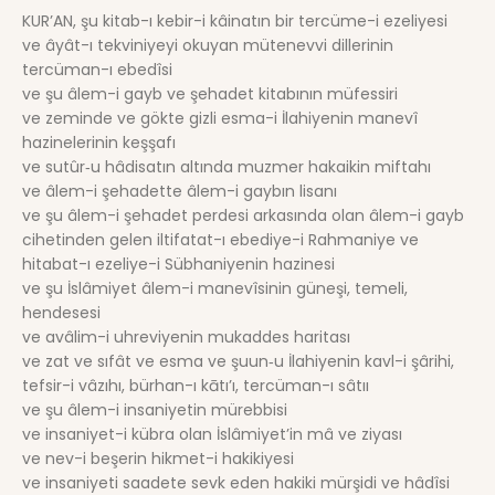
KUR’AN, şu kitab-ı kebir-i kâinatın bir tercüme-i ezeliyesi
ve âyât-ı tekviniyeyi okuyan mütenevvi dillerinin
tercüman-ı ebedîsi
ve şu âlem-i gayb ve şehadet kitabının müfessiri
ve zeminde ve gökte gizli esma-i İlahiyenin manevî
hazinelerinin keşşafı
ve sutûr‑u hâdisatın altında muzmer hakaikin miftahı
ve âlem-i şehadette âlem-i gaybın lisanı
ve şu âlem-i şehadet perdesi arkasında olan âlem-i gayb
cihetinden gelen iltifatat-ı ebediye-i Rahmaniye ve
hitabat-ı ezeliye-i Sübhaniyenin hazinesi
ve şu İslâmiyet âlem-i manevîsinin güneşi, temeli,
hendesesi
ve avâlim-i uhreviyenin mukaddes haritası
ve zat ve sıfât ve esma ve şuun‑u İlahiyenin kavl-i şârihi,
tefsir-i vâzıhı, bürhan-ı kātı’ı, tercüman-ı sâtıı
ve şu âlem-i insaniyetin mürebbisi
ve insaniyet-i kübra olan İslâmiyet’in mâ ve ziyası
ve nev-i beşerin hikmet-i hakikiyesi
ve insaniyeti saadete sevk eden hakiki mürşidi ve hâdîsi