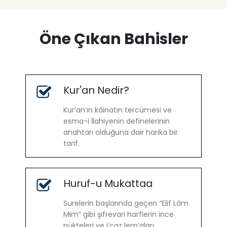
Öne Çıkan Bahisler
Kur'an Nedir?
Kur’an’ın kâinatın tercümesi ve
esma-i İlahiyenin definelerinin
anahtarı olduğuna dair harika bir
tarif.
Huruf-u Mukattaa
Surelerin başlarında geçen “Elif Lâm
Mim” gibi şifrevari harflerin ince
nükteleri ve i’caz lem’aları.