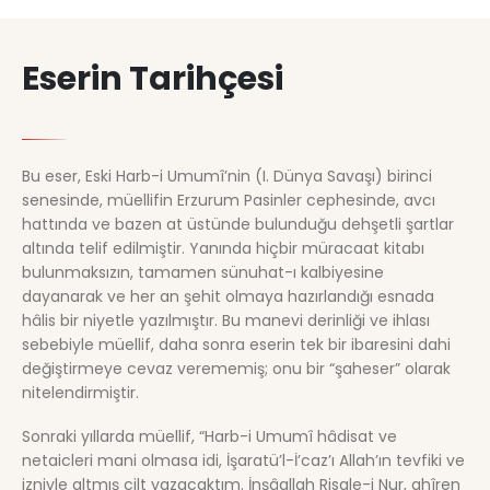
Eserin Tarihçesi
Bu eser, Eski Harb-i Umumî’nin (I. Dünya Savaşı) birinci
senesinde, müellifin Erzurum Pasinler cephesinde, avcı
hattında ve bazen at üstünde bulunduğu dehşetli şartlar
altında telif edilmiştir. Yanında hiçbir müracaat kitabı
bulunmaksızın, tamamen sünuhat-ı kalbiyesine
dayanarak ve her an şehit olmaya hazırlandığı esnada
hâlis bir niyetle yazılmıştır. Bu manevi derinliği ve ihlası
sebebiyle müellif, daha sonra eserin tek bir ibaresini dahi
değiştirmeye cevaz verememiş; onu bir “şaheser” olarak
nitelendirmiştir.
Sonraki yıllarda müellif, “Harb-i Umumî hâdisat ve
netaicleri mani olmasa idi, İşaratü’l-İ’caz’ı Allah’ın tevfiki ve
izniyle altmış cilt yazacaktım. İnşâallah Risale-i Nur, ahîren