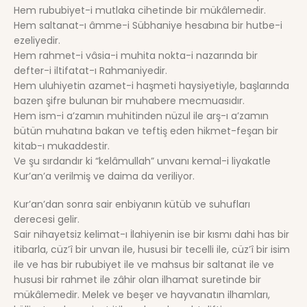
Hem rububiyet-i mutlaka cihetinde bir mükâlemedir.
Hem saltanat-ı âmme-i Sübhaniye hesabına bir hutbe-i
ezeliyedir.
Hem rahmet-i vâsia-i muhita nokta-i nazarında bir
defter-i iltifatat-ı Rahmaniyedir.
Hem uluhiyetin azamet-i haşmeti haysiyetiyle, başlarında
bazen şifre bulunan bir muhabere mecmuasıdır.
Hem ism-i a’zamın muhitinden nüzul ile arş-ı a’zamın
bütün muhatına bakan ve teftiş eden hikmet-feşan bir
kitab-ı mukaddestir.
Ve şu sırdandır ki “kelâmullah” unvanı kemal-i liyakatle
Kur’an’a verilmiş ve daima da veriliyor.
Kur’an’dan sonra sair enbiyanın kütüb ve suhufları
derecesi gelir.
Sair nihayetsiz kelimat-ı İlahiyenin ise bir kısmı dahi has bir
itibarla, cüz’î bir unvan ile, hususi bir tecelli ile, cüz’î bir isim
ile ve has bir rububiyet ile ve mahsus bir saltanat ile ve
hususi bir rahmet ile zâhir olan ilhamat suretinde bir
mükâlemedir. Melek ve beşer ve hayvanatın ilhamları,