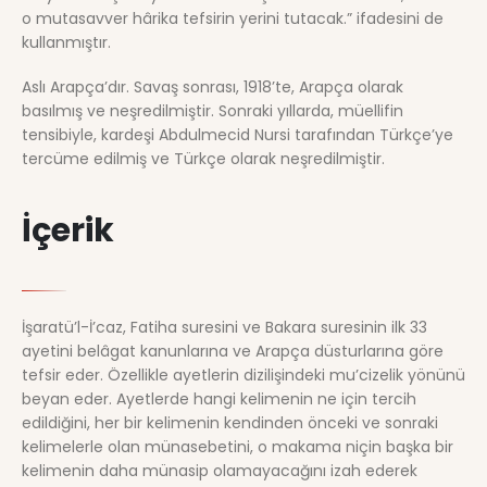
o mutasavver hârika tefsirin yerini tutacak.” ifadesini de
kullanmıştır.
Aslı Arapça’dır. Savaş sonrası, 1918’te, Arapça olarak
basılmış ve neşredilmiştir. Sonraki yıllarda, müellifin
tensibiyle, kardeşi Abdulmecid Nursi tarafından Türkçe’ye
tercüme edilmiş ve Türkçe olarak neşredilmiştir.
İçerik
İşaratü’l-İ’caz, Fatiha suresini ve Bakara suresinin ilk 33
ayetini belâgat kanunlarına ve Arapça düsturlarına göre
tefsir eder. Özellikle ayetlerin dizilişindeki mu’cizelik yönünü
beyan eder. Ayetlerde hangi kelimenin ne için tercih
edildiğini, her bir kelimenin kendinden önceki ve sonraki
kelimelerle olan münasebetini, o makama niçin başka bir
kelimenin daha münasip olamayacağını izah ederek