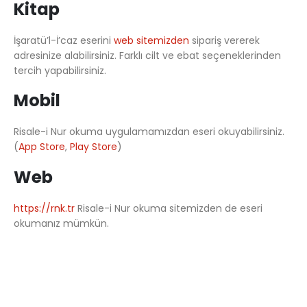
Kitap
İşaratü’l-İ’caz eserini
web sitemizden
sipariş vererek
adresinize alabilirsiniz. Farklı cilt ve ebat seçeneklerinden
tercih yapabilirsiniz.
Mobil
Risale-i Nur okuma uygulamamızdan eseri okuyabilirsiniz.
(
App Store
,
Play Store
)
Web
https://rnk.tr
Risale-i Nur okuma sitemizden de eseri
okumanız mümkün.