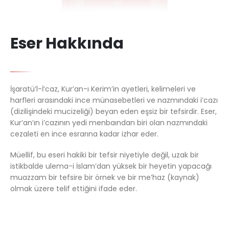
Eser Hakkında
İşaratü’l-İ’caz, Kur’an-ı Kerim’in ayetleri, kelimeleri ve
harfleri arasındaki ince münasebetleri ve nazmındaki i’cazı
(dizilişindeki mucizeliği) beyan eden eşsiz bir tefsirdir. Eser,
Kur’an’ın i’cazının yedi menbaından biri olan nazmındaki
cezaleti en ince esrarına kadar izhar eder.
Müellif, bu eseri hakiki bir tefsir niyetiyle değil, uzak bir
istikbalde ulema-i İslam’dan yüksek bir heyetin yapacağı
muazzam bir tefsire bir örnek ve bir me’haz (kaynak)
olmak üzere telif ettiğini ifade eder.