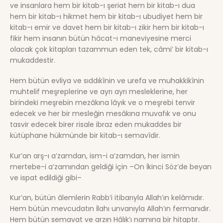
ve insanlara hem bir kitab-ı şeriat hem bir kitab-ı dua
hem bir kitab-ı hikmet hem bir kitab-ı ubudiyet hem bir
kitab-ı emir ve davet hem bir kitab-ı zikir hem bir kitab-ı
fikir hem insanın bütün hâcat-ı maneviyesine merci
olacak çok kitapları tazammun eden tek, câmi’ bir kitab-ı
mukaddestir.
Hem bütün evliya ve sıddıkînin ve urefa ve muhakkikînin
muhtelif meşreplerine ve ayrı ayrı mesleklerine, her
birindeki meşrebin mezâkına lâyık ve o meşrebi tenvir
edecek ve her bir mesleğin mesâkına muvafık ve onu
tasvir edecek birer risale ibraz eden mukaddes bir
kütüphane hükmünde bir kitab-ı semavîdir.
Kur’an arş-ı a’zamdan, ism-i a’zamdan, her ismin
mertebe-i a’zamından geldiği için –On İkinci Söz’de beyan
ve ispat edildiği gibi–
Kur’an, bütün âlemlerin Rabb’i itibarıyla Allah’ın kelâmıdır.
Hem bütün mevcudatın İlahı unvanıyla Allah’ın fermanıdır.
Hem bütün semavat ve arzın Hâlık’ı namına bir hitaptır.