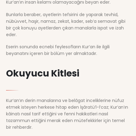
Kur’an’ın insan kelamı olamayacağını beyan eder.
Bunlarla beraber, ayetlerin tefsirini de yaparak tevhid,
nübüvvet, haşir, namaz, zekat, kader, seb’a semavat gibi
bir çok konuyu ayetlerden çıkan manalarla ispat ve izah
eder.
Eserin sonunda ecnebi feylesofların Kur’an ile ilgili
beyanatını içeren bir bölüm yer almaktadır.
Okuyucu Kitlesi
Kur’an’ın derin manalarına ve belâgat inceliklerine nüfuz
etmek isteyen herkese hitap eden İşâratü’l-İ’caz; Kur’an’ın
kâinatı nasıl tarif ettiğini ve fenni hakikatleri nasıl
tazammun ettiğini merak eden mütefekkirler için temel
bir rehberdir.