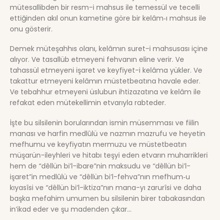
mütesallibden bir resm-i mahsus ile temessül ve tecelli
ettiğinden akıl onun kametine göre bir kelâm‑ı mahsus ile
onu gösterir.
Demek müteşahhıs olanı, kelâmın suret-i mahsusası içine
alıyor. Ve tasallüb etmeyeni fehvanın eline verir. Ve
tahassül etmeyeni işaret ve keyfiyet-i kelâma yükler. Ve
takattur etmeyeni kelâmın müstetbeatına havale eder.
Ve tebahhur etmeyeni üslubun ihtizazatına ve kelâm ile
refakat eden mütekellimin etvarıyla rabteder.
İşte bu silsilenin borularından ismin müsemması ve fiilin
manası ve harfin medlûlü ve nazmın mazrufu ve heyetin
mefhumu ve keyfiyatın mermuzu ve müstetbeatın
müşarün-ileyhleri ve hitabı teşyi eden etvarın muharrikleri
hem de “dêllün bi’l-ibare”nin maksudu ve “dêllün bi’l-
işaret”in medlûlü ve “dêllün bi’l-fehva”nın mefhum‑u
kıyasîsi ve “dêllün bi’l-iktiza”nın mana-yı zarurîsi ve daha
başka mefahim umumen bu silsilenin birer tabakasından
in’ikad eder ve şu madenden çıkar…