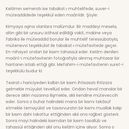
Kelâmın semeratı ise tabakat‑ı muhtelifede, suver-i
müteaddidede teşekkül eden maânîdir. Şöyle:
Kimyaya aşina olanlara malûmdur. Bir maddeyi mesela,
altın gibi bir unsuru istihsal edildiği vakit, makine veya
fabrika ile müteaddid borular ile muhtelif teressübatıyla,
mütenevvi teşekkülat ile tabakat‑ı mütefavitede geçer.
En-nihayet ondan bir kısım tahassül eder. Kelâm denilen
maânî-i mütefavitenin fotoğrafıyla alınmış muhtasar bir
haritanın istiab ettiği gibi. Mefahim-i mütefavitenin suret-i
teşekkülü budur ki:
Tesirat‑ı hariciyeden kalbin bir kısım ihtisasatı ihtizaza
gelmekle müyulat tevellüd eder. Ondan hevaî manalar bir
derece aklın nazarına ilişmekle, aklı kendine müteveccih
eder. Sonra o buhar halindeki mana bir kısmı tekâsüf
etmekle temayülat ve tasavvuratın bir kısmı muallak kalıp
bir kısım dahi takattur ettiğinden akıl ona rağbet gösterir.
Sonra mayi halindeki kısımdan bir kısım tasallüb ve
tahassül ettiğinden akıl onu kelâm içine alıyor. Sonra o