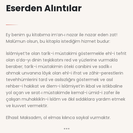
Eserden Alıntılar
Ey benim şu kitabıma im’an‑ı nazar ile nazar eden zat!
Malûmun olsun, bu kitapla istediğim hizmet budur:
İslâmiyet’te olan tarîk-i müstakimi göstermekle ehl-i tefrit
olan a’da-yı dinin teşkikatını red ve yüzlerine vurmakla
beraber; tarîk-i müstakimin öteki canibini ve sadîk‑ı
ahmak unvanına lâyık olan ehl-i ifrat ve zâhir-perestlerin
tevehhümlerini tard ve asılsızlığını göstermek ve asıl
rehber-i hakikat ve âlem-i İslâmiyet’in ikbal ve istikbaline
yol açan ve sırat‑ı müstakimde kemal-i ümid-i zafer ile
çalışan muhakkikîn-i İslâm ve âkıl sıddıklara yardım etmek
ve kuvvet vermektir.
Elhasıl: Maksadım, ol elmas kılınca saykal vurmaktır.
***