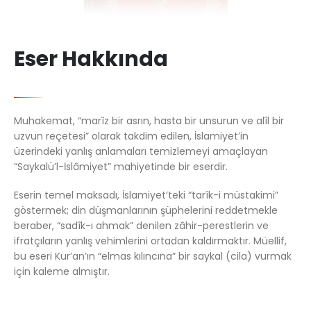
Eser Hakkında
Muhakemat, “marîz bir asrın, hasta bir unsurun ve alîl bir
uzvun reçetesi” olarak takdim edilen, İslamiyet’in
üzerindeki yanlış anlamaları temizlemeyi amaçlayan
“Saykalü’l-İslâmiyet” mahiyetinde bir eserdir.
Eserin temel maksadı, İslamiyet’teki “tarîk-i müstakimi”
göstermek; din düşmanlarının şüphelerini reddetmekle
beraber, “sadîk-ı ahmak” denilen zâhir-perestlerin ve
ifratçıların yanlış vehimlerini ortadan kaldırmaktır. Müellif,
bu eseri Kur’an’ın “elmas kılıncına” bir saykal (cila) vurmak
için kaleme almıştır.