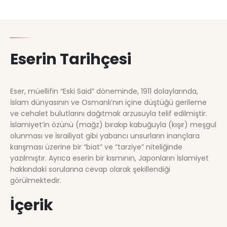
Eserin Tarihçesi
Eser, müellifin “Eski Said” döneminde, 1911 dolaylarında,
İslam dünyasının ve Osmanlı’nın içine düştüğü gerileme
ve cehalet bulutlarını dağıtmak arzusuyla telif edilmiştir.
İslamiyet’in özünü (mağz) bırakıp kabuğuyla (kışır) meşgul
olunması ve İsrailiyat gibi yabancı unsurların inançlara
karışması üzerine bir “biat” ve “tarziye” niteliğinde
yazılmıştır. Ayrıca eserin bir kısmının, Japonların İslamiyet
hakkındaki sorularına cevap olarak şekillendiği
görülmektedir.
İçerik