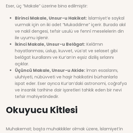
Eser, üç “Makale” üzerine bina edilmiştir:
Birinci Makale, Unsur-u Hakikat:
İslamiyet’e saykal
vurmak için on iki adet “Mukaddime” içerir. Burada akıl
ve nakil dengesi, tefsir usulü ve fennî meselelerin din
ile uyumu işlenir.
İkinci Makale, Unsur-u Belâgat:
Kelâmın
hayatlanması, üslup, kuvvet, vüs’at ve selaset gibi
belâgat kurallarını ve Kur’an’ın eşsiz diziliş sırlarını
açıklar.
Üçüncü Makale, Unsur-u Akide:
İman esaslarını,
uluhiyeti, nübüvveti ve haşir hakikatini bürhanlarla
ispat eder. Eser ayrıca Kur’an’daki astronomi, coğrafya
ve insanlık tarihine dair işaretleri tahkik eden bir nevi
tefsir mahiyetindedir.
Okuyucu Kitlesi
Muhakemat; başta muhakkikler olmak üzere, İslamiyet’in