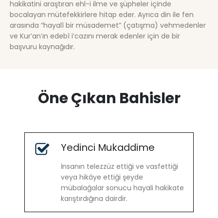
hakikatini araştıran ehl-i ilme ve şüpheler içinde
bocalayan mütefekkirlere hitap eder. Ayrıca din ile fen
arasında “hayalî bir müsademet” (çatışma) vehmedenler
ve Kur’an’ın edebî i’cazını merak edenler için de bir
başvuru kaynağıdır.
Öne Çıkan Bahisler
Yedinci Mukaddime
İnsanın telezzüz ettiği ve vasfettiği
veya hikâye ettiği şeyde
mübalağalar sonucu hayali hakikate
karıştırdığına dairdir.