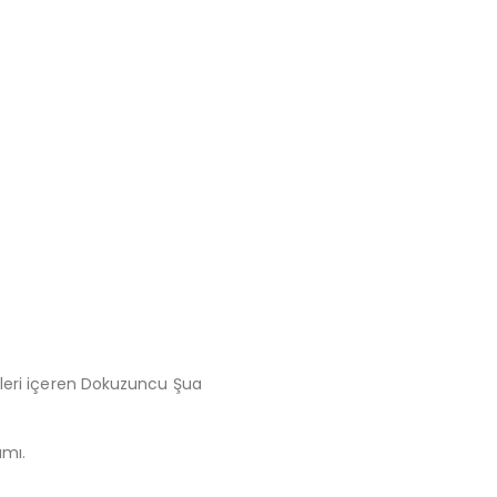
illeri içeren Dokuzuncu Şua
amı.