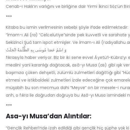
Cenab-ı Hakk’ın varlığını ve birliğine dair Yirmi İkinci Söz’ün Bi
***
Kitaba bu ismin verilmesinin sebebi şöyle ifade edilmektedir:
“İmam-ı Ali (ra) “Celcelutiye”sinde pek kuvvetli ve sarahate y
Sekizinci Şuâ tam ispat etmişler. Ve İmam-ı Ali (radıyallahu an
وَ اسْمُ عَصَا مُوسٰى بِهِ الظُّلْمَةُ انْجَلَتْ
fıkrasıyla haber veriyor. Biz bir iki sene evvel Âyetü’l-Kübra
mealini yani karanlığı dağıtacak, asâ-yı Musa (as) gibi ışık
başımıza çöken dehşetli, zulümlü zulmetleri dağıttığı gibi “Hü
etmesi ve istikbaldeki zulmetleri izale edeceğine çok emare
müşabih bu son mecmua dahi “Meyve” on bir mesele-i nuraniyes
anh, o fıkra ile doğrudan doğruya bu Asâ-yı Musa ismindeki
***
Asa-yı Musa’dan Alıntılar:
“Gençlik Rehberi’nde izah edildiği gibi gençlik hiç şüphe yok