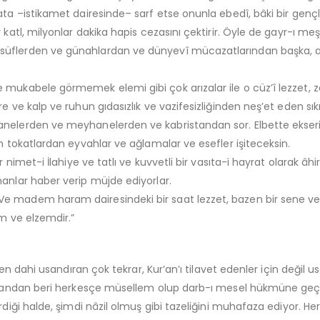
rata –istikamet dairesinde– sarf etse onunla ebedî, bâki bir gen
katl, milyonlar dakika hapis cezasını çektirir. Öyle de gayr-ı meşru
süflerden ve günahlardan ve dünyevî mücazatlarından başka, ayn
mukabele görmemek elemi gibi çok arızalar ile o cüz’î lezzet, zeh
ere ve kalp ve ruhun gıdasızlık ve vazifesizliğinden neş’et eden
anelerden ve meyhanelerden ve kabristandan sor. Elbette ekseriye
en tokatlardan eyvahlar ve ağlamalar ve esefler işiteceksin.
r nimet-i İlahiye ve tatlı ve kuvvetli bir vasıta-i hayrat olarak â
manlar haber verip müjde ediyorlar.
e madem haram dairesindeki bir saat lezzet, bazen bir sene ve on
ım ve elzemdir.”
eyden dahi usandıran çok tekrar, Kur’an’ı tilavet edenler için değ
i zamandan beri herkesçe müsellem olup darb-ı mesel hükmüne geç
rdiği halde, şimdi nâzil olmuş gibi tazeliğini muhafaza ediyor. Her