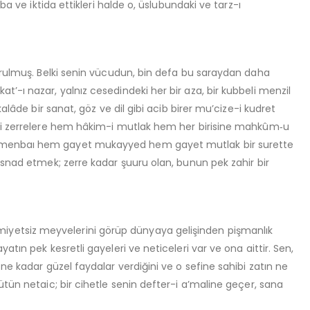
a ve iktida ettikleri halde o, üslubundaki ve tarz-ı
durulmuş. Belki senin vücudun, bin defa bu saraydan daha
’-ı nazar, yalnız cesedindeki her bir aza, bir kubbeli menzil
alâde bir sanat, göz ve dil gibi acib birer mu’cize-i kudret
teki zerrelere hem hâkim-i mutlak hem her birisine mahkûm‑u
rı, menbaı hem gayet mukayyed hem gayet mutlak bir surette
isnad etmek; zerre kadar şuuru olan, bunun pek zahir bir
iyetsiz meyvelerini görüp dünyaya gelişinden pişmanlık
tın pek kesretli gayeleri ve neticeleri var ve ona aittir. Sen,
ne kadar güzel faydalar verdiğini ve o sefine sahibi zatın ne
ütün netaic; bir cihetle senin defter-i a’maline geçer, sana