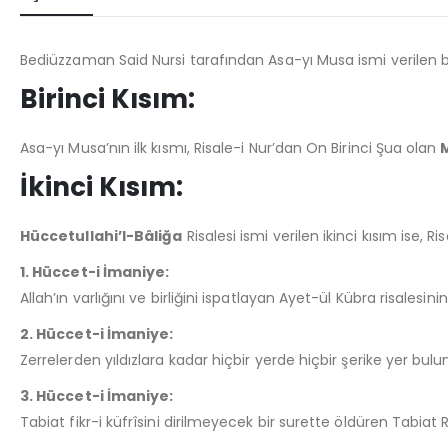
Bediüzzaman Said Nursi tarafından Asa-yı Musa ismi verilen 
Birinci Kısım:
Asa-yı Musa’nın ilk kısmı, Risale-i Nur’dan On Birinci Şua olan
İkinci Kısım:
Hüccetullahi’l-Bâliğa
Risalesi ismi verilen ikinci kısım ise, 
1. Hüccet-i İmaniye:
Allah’ın varlığını ve birliğini ispatlayan Ayet-ül Kübra risalesinin
2. Hüccet-i İmaniye:
Zerrelerden yıldızlara kadar hiçbir yerde hiçbir şerike yer bulu
3. Hüccet-i İmaniye:
Tabiat fikr-i küfrîsini dirilmeyecek bir surette öldüren Tabiat R