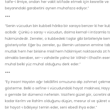
taife-i ilmiye, ondan her vakit istifade etmek için kesretle ve
beyanındaki garabetini aynen muhafaza ediyor.”
***
“Senin vücudun bin kubbeli hârika bir saraya benzer ki her ku
acibdir. Çünkü o saray-ı vücudun, daima kemal-i intizamla taz
hükmündedir. Zerreler, o kubbedeki taşlar gibi birbirleriyle ke
gösteriyorlar. Eğer bu zerreler, şu âlemin ustasının emrine 
mutlak hem her birisine misil hem hâkimiyet noktasında zı
olmakla beraber, sırr-ı vahdetle yalnız bir Vâhid-i Ehad’in e
muhal belki yüz muhal olduğunu derk eder.”
***
“Ey insan! Hayatın ağır tekâlifini omuzuna alıp zahmet çek
gösterme. Belki o sefine-i vücudundaki hayat makinesi, Hayy-ı 
o gemide bir dümenci neferisin. Vazifeni güzel gör, ücretini a
kadar Kerîm ve Rahîm olduğunu düşün, mesrur ol ve şükret ve a
bir hayat-ı bâkiyeyi temin eder, seni ebedî ihya eder.”