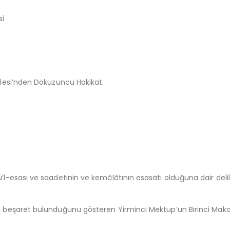
si
salesi’nden Dokuzuncu Hakikat.
sü’l-esası ve saadetinin ve kemâlâtının esasatı olduğuna dair del
 ve beşaret bulunduğunu gösteren Yirminci Mektup’un Birinci Mak