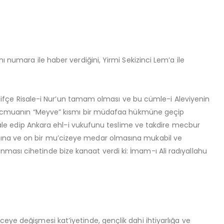
ı numara ile haber verdiğini, Yirmi Sekizinci Lem’a ile
 telifçe Risale-i Nur’un tamam olması ve bu cümle-i Aleviyenin
 bu mecmuanın “Meyve” kısmı bir müdafaa hükmüne geçip
 izale edip Ankara ehl-i vukufunu teslime ve takdire mecbur
asına ve on bir mu’cizeye medar olmasına mukabil ve
ması cihetinde bize kanaat verdi ki: İmam-ı Ali radıyallahu
eye değişmesi kat’iyetinde, gençlik dahi ihtiyarlığa ve