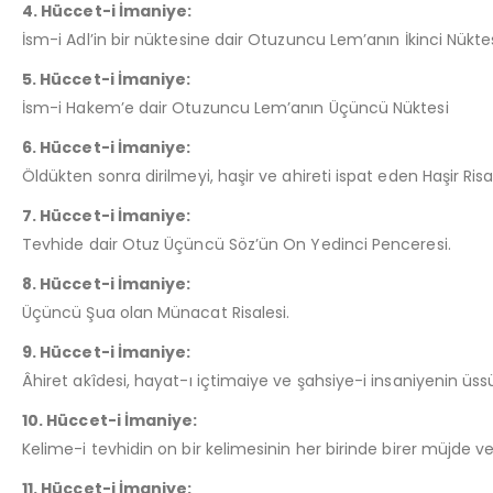
4. Hüccet-i İmaniye:
İsm-i Adl’in bir nüktesine dair Otuzuncu Lem’anın İkinci Nükte
5. Hüccet-i İmaniye:
İsm-i Hakem’e dair Otuzuncu Lem’anın Üçüncü Nüktesi
6. Hüccet-i İmaniye:
Öldükten sonra dirilmeyi, haşir ve ahireti ispat eden Haşir Ri
7. Hüccet-i İmaniye:
Tevhide dair Otuz Üçüncü Söz’ün On Yedinci Penceresi.
8. Hüccet-i İmaniye:
Üçüncü Şua olan Münacat Risalesi.
9. Hüccet-i İmaniye:
Âhiret akîdesi, hayat-ı içtimaiye ve şahsiye-i insaniyenin üs
10. Hüccet-i İmaniye:
Kelime-i tevhidin on bir kelimesinin her birinde birer müjde
11. Hüccet-i İmaniye: