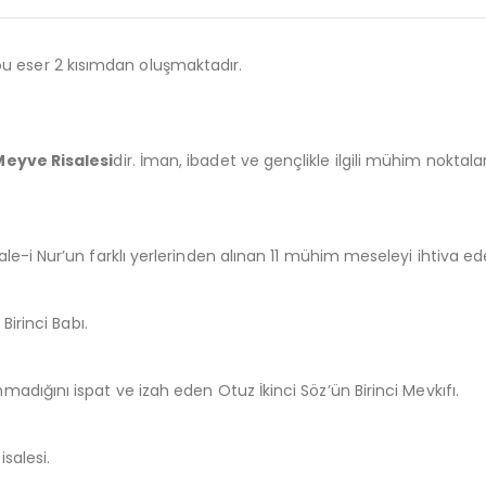
bu eser 2 kısımdan oluşmaktadır.
Meyve Risalesi
dir. İman, ibadet ve gençlikle ilgili mühim noktal
Risale-i Nur’un farklı yerlerinden alınan 11 mühim meseleyi ihtiva ed
 Birinci Babı.
nmadığını ispat ve izah eden Otuz İkinci Söz’ün Birinci Mevkıfı.
isalesi.