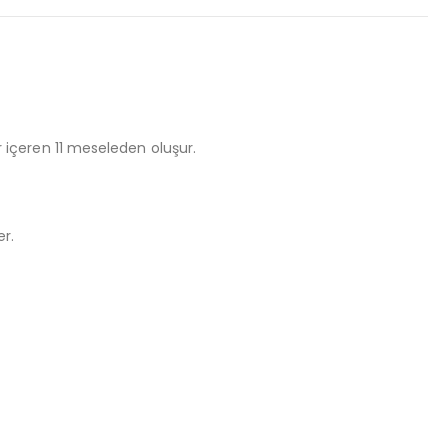
ar içeren 11 meseleden oluşur.
er.