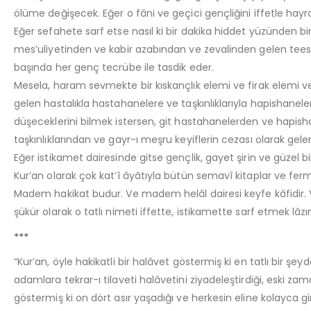
ölüme değişecek. Eğer o fâni ve geçici gençliğini iffetle hay
Eğer sefahete sarf etse nasıl ki bir dakika hiddet yüzünden bir 
mes’uliyetinden ve kabir azabından ve zevalinden gelen tees
başında her genç tecrübe ile tasdik eder.
Mesela, haram sevmekte bir kıskançlık elemi ve firak elemi ve 
gelen hastalıkla hastahanelere ve taşkınlıklarıyla hapishanel
düşeceklerini bilmek istersen, git hastahanelerden ve hapish
taşkınlıklarından ve gayr-ı meşru keyiflerin cezası olarak gel
Eğer istikamet dairesinde gitse gençlik, gayet şirin ve güzel bi
Kur’an olarak çok kat’î âyâtıyla bütün semavî kitaplar ve fer
Madem hakikat budur. Ve madem helâl dairesi keyfe kâfidir. V
şükür olarak o tatlı nimeti iffette, istikamette sarf etmek lâz
***
“Kur’an, öyle hakikatli bir halâvet göstermiş ki en tatlı bir ş
adamlara tekrar-ı tilaveti halâvetini ziyadeleştirdiği, esk
göstermiş ki on dört asır yaşadığı ve herkesin eline kolayca gi