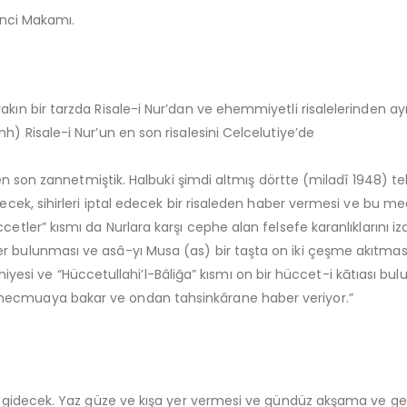
rinci Makamı.
akın bir tarzda Risale-i Nur’dan ve ehemmiyetli risalelerinden ayn
h) Risale-i Nur’un en son risalesini Celcelutiye’de
’yı en son zannetmiştik. Halbuki şimdi altmış dörtte (miladî 1948)
 verecek, sihirleri iptal edecek bir risaleden haber vermesi ve
ccetler” kısmı da Nurlara karşı cephe alan felsefe karanlıklarını
ler bulunması ve asâ-yı Musa (as) bir taşta on iki çeşme akıtm
i ve “Hüccetullahi’l-Bâliğa” kısmı on bir hüccet-i kātıası bulun
 mecmuaya bakar ve ondan tahsinkârane haber veriyor.”
 ki gidecek. Yaz güze ve kışa yer vermesi ve gündüz akşama ve gec