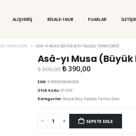
ALIŞVERİŞ
RİSALE-İ NUR
FUARLAR
İLETİŞİ
IZLI TERMO DERI
ASÂ-YI MUSA (BÜYÜK BOY YALDIZLI TERMO DERI)
Asâ-yı Musa (Büyük B
Orijinal
Şu
₺
390,00
₺
600,00
fiyat:
andaki
₺ 600,00.
fiyat:
EAN:
9786059846059
₺ 390,00.
Stok kodu:
01 500
Kategoriler:
Büyük Boy Yaldızlı Termo Deri
SEPETE EKLE