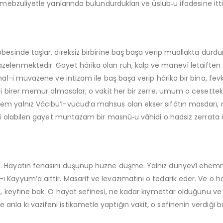
 mebzuliyetle yanlarında bulundurdukları ve üslub‑u ifadesine ittib
bbesinde taşlar, direksiz birbirine baş başa verip muallakta dur
elenmektedir. Gayet hârika olan ruh, kalp ve manevî letaiften kat
mal-i muvazene ve intizam ile baş başa verip hârika bir bina, fevk
tabi birer memur olmasalar; o vakit her bir zerre, umum o ceset
t hem yalnız Vâcibü’l-vücud’a mahsus olan ekser sıfâtın masda
seri olabilen gayet muntazam bir masnû‑u vâhidi o hadsiz zerrata 
me. Hayatın fenasını düşünüp hüzne düşme. Yalnız dünyevî ehemm
Kayyum’a aittir. Masarif ve levazımatını o tedarik eder. Ve o haya
l, keyfine bak. O hayat sefinesi, ne kadar kıymettar olduğunu ve 
nla ki vazifeni istikametle yaptığın vakit, o sefinenin verdiği b