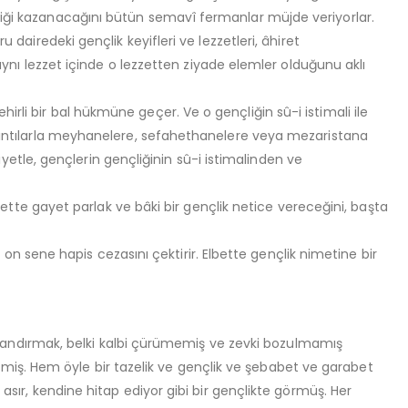
çliği kazanacağını bütün semavî fermanlar müjde veriyorlar.
 dairedeki gençlik keyifleri ve lezzetleri, âhiret
ı lezzet içinde o lezzetten ziyade elemler olduğunu aklı
irli bir bal hükmüne geçer. Ve o gençliğin sû-i istimali ile
 sıkıntılarla meyhanelere, sefahethanelere veya mezaristana
tle, gençlerin gençliğinin sû-i istimalinden ve
hirette gayet parlak ve bâki bir gençlik netice vereceğini, başta
 sene hapis cezasını çektirir. Elbette gençlik nimetine bir
il usandırmak, belki kalbi çürümemiş ve zevki bozulmamış
miş. Hem öyle bir tazelik ve gençlik ve şebabet ve garabet
 asır, kendine hitap ediyor gibi bir gençlikte görmüş. Her