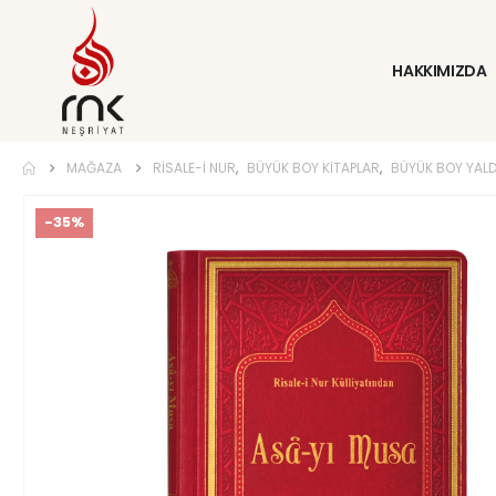
HAKKIMIZDA
MAĞAZA
RISALE-I NUR
,
BÜYÜK BOY KITAPLAR
,
BÜYÜK BOY YALD
-35%