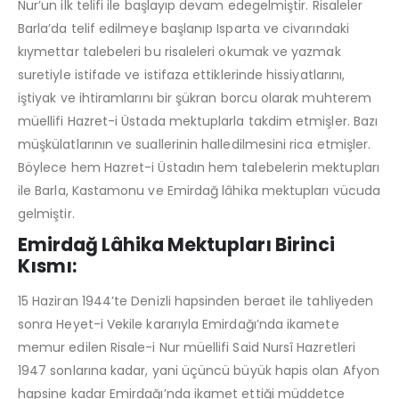
Nur’un ilk telifi ile başlayıp devam edegelmiştir. Risaleler
Barla’da telif edilmeye başlanıp Isparta ve civarındaki
kıymettar talebeleri bu risaleleri okumak ve yazmak
suretiyle istifade ve istifaza ettiklerinde hissiyatlarını,
iştiyak ve ihtiramlarını bir şükran borcu olarak muhterem
müellifi Hazret-i Üstada mektuplarla takdim etmişler. Bazı
müşkülatlarının ve suallerinin halledilmesini rica etmişler.
Böylece hem Hazret-i Üstadın hem talebelerin mektupları
ile Barla, Kastamonu ve Emirdağ lâhika mektupları vücuda
gelmiştir.
Emirdağ Lâhika Mektupları Birinci
Kısmı:
15 Haziran 1944’te Denizli hapsinden beraet ile tahliyeden
sonra Heyet-i Vekile kararıyla Emirdağı’nda ikamete
memur edilen Risale-i Nur müellifi Said Nursî Hazretleri
1947 sonlarına kadar, yani üçüncü büyük hapis olan Afyon
hapsine kadar Emirdağı’nda ikamet ettiği müddetçe