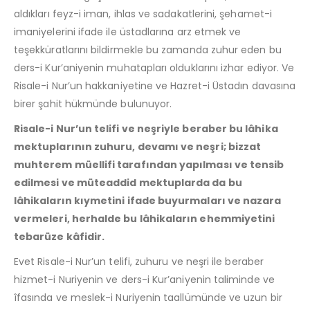
aldıkları feyz-i iman, ihlas ve sadakatlerini, şehamet-i
imaniyelerini ifade ile üstadlarına arz etmek ve
teşekküratlarını bildirmekle bu zamanda zuhur eden bu
ders-i Kur’aniyenin muhatapları olduklarını izhar ediyor. Ve
Risale-i Nur’un hakkaniyetine ve Hazret-i Üstadın davasına
birer şahit hükmünde bulunuyor.
Risale-i Nur’un telifi ve neşriyle beraber bu lâhika
mektuplarının zuhuru, devamı ve neşri; bizzat
muhterem müellifi tarafından yapılması ve tensib
edilmesi ve müteaddid mektuplarda da bu
lâhikaların kıymetini ifade buyurmaları ve nazara
vermeleri, herhalde bu lâhikaların ehemmiyetini
tebarüze kâfidir.
Evet Risale-i Nur’un telifi, zuhuru ve neşri ile beraber
hizmet-i Nuriyenin ve ders-i Kur’aniyenin taliminde ve
îfasında ve meslek-i Nuriyenin taallümünde ve uzun bir