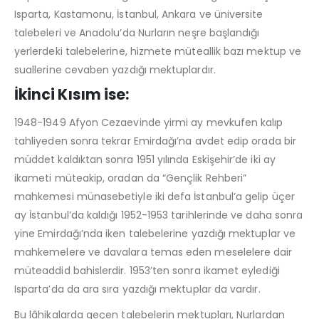
Isparta, Kastamonu, İstanbul, Ankara ve üniversite
talebeleri ve Anadolu’da Nurların neşre başlandığı
yerlerdeki talebelerine, hizmete müteallik bazı mektup ve
suallerine cevaben yazdığı mektuplardır.
İkinci Kısım ise:
1948-1949 Afyon Cezaevinde yirmi ay mevkufen kalıp
tahliyeden sonra tekrar Emirdağı’na avdet edip orada bir
müddet kaldıktan sonra 1951 yılında Eskişehir’de iki ay
ikameti müteakip, oradan da “Gençlik Rehberi”
mahkemesi münasebetiyle iki defa İstanbul’a gelip üçer
ay İstanbul’da kaldığı 1952-1953 tarihlerinde ve daha sonra
yine Emirdağı’nda iken talebelerine yazdığı mektuplar ve
mahkemelere ve davalara temas eden meselelere dair
müteaddid bahislerdir. 1953’ten sonra ikamet eylediği
Isparta’da da ara sıra yazdığı mektuplar da vardır.
Bu lâhikalarda geçen talebelerin mektupları, Nurlardan