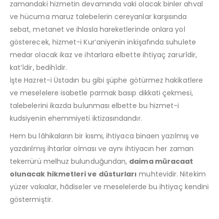
zamandaki hizmetin devamında vaki olacak binler ahval
ve hücuma maruz talebelerin cereyanlar karşısında
sebat, metanet ve ihlasla hareketlerinde onlara yol
gösterecek, hizmet-i Kur’aniyenin inkişafında suhulete
medar olacak ikaz ve ihtarlara elbette ihtiyaç zarurîdir,
kat’îdir, bedihîdir.
İşte Hazret-i Üstadın bu gibi şüphe götürmez hakikatlere
ve meselelere isabetle parmak basıp dikkati çekmesi,
talebelerini ikazda bulunması elbette bu hizmet-i
kudsiyenin ehemmiyeti iktizasındandır.
Hem bu lâhikaların bir kısmı, ihtiyaca binaen yazılmış ve
yazdırılmış ihtarlar olması ve aynı ihtiyacın her zaman
tekerrürü melhuz bulunduğundan,
daima müracaat
olunacak hikmetleri ve düsturları
muhtevidir. Nitekim
yüzer vakıalar, hâdiseler ve meselelerde bu ihtiyaç kendini
göstermiştir.