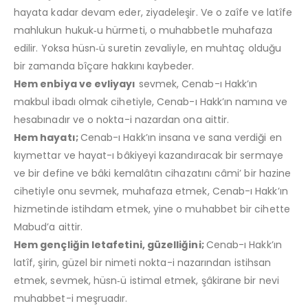
hayata kadar devam eder, ziyadeleşir. Ve o zaîfe ve latîfe
mahlukun hukuk‑u hürmeti, o muhabbetle muhafaza
edilir. Yoksa hüsn‑ü suretin zevaliyle, en muhtaç olduğu
bir zamanda bîçare hakkını kaybeder.
Hem enbiya ve evliyayı
sevmek, Cenab-ı Hakk’ın
makbul ibadı olmak cihetiyle, Cenab-ı Hakk’ın namına ve
hesabınadır ve o nokta-i nazardan ona aittir.
Hem hayatı;
Cenab-ı Hakk’ın insana ve sana verdiği en
kıymettar ve hayat-ı bâkiyeyi kazandıracak bir sermaye
ve bir define ve bâki kemalâtın cihazatını câmi’ bir hazine
cihetiyle onu sevmek, muhafaza etmek, Cenab-ı Hakk’ın
hizmetinde istihdam etmek, yine o muhabbet bir cihette
Mabud’a aittir.
Hem gençliğin letafetini, güzelliğini;
Cenab-ı Hakk’ın
latîf, şirin, güzel bir nimeti nokta-i nazarından istihsan
etmek, sevmek, hüsn‑ü istimal etmek, şâkirane bir nevi
muhabbet-i meşruadır.