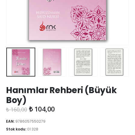
Hanımlar Rehberi (Büyük
Boy)
Orijinal
Şu
₺
104,00
₺
160,00
fiyat:
andaki
₺ 160,00.
fiyat:
EAN:
9786057550279
₺ 104,00.
Stok kodu:
01 328