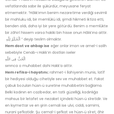
vefatlarında sabır ile şükürdür, meyusane feryat
etmemektir. “Hâlık’ımın benim nezaretime verdiği sevimli
bir mahluku idi, bir memlûkü idi, şimdi hikmeti iktiza etti,
benden aldı, daha iyi bir yere götürdü. Benim o memlûkte
bir zâhirî hissem varsa hakiki bin hisse onun Hâlık’ına aittir.
اَلْحُكْمُ لِلّٰهِ ” deyip teslim olmaktır.
Hem dost ve ahbap ise
eğer onlar iman ve amel-i salih
sebebiyle Cenab-ı Hakk’ın dostları iseler
اَلْحُبُّ فِى اللّٰهِ
sırrınca o muhabbet dahi Hakk’a aittir.
Hem refika-i hayatını;
rahmet-i İlahiyenin munis, latîf
bir hediyesi olduğu cihetiyle sev ve muhabbet et. Fakat
çabuk bozulan hüsn‑ü suretine muhabbetini bağlama.
Belki kadının en cazibedar, en tatlı güzelliği, kadınlığa
mahsus bir letafet ve nezaket içindeki hüsn‑ü sîretidir. Ve
en kıymettar ve en şirin cemali ise ulvi, ciddi, samimi,
nurani şefkatidir. Şu cemal-i şefkat ve hüsn‑ü sîret, âhir