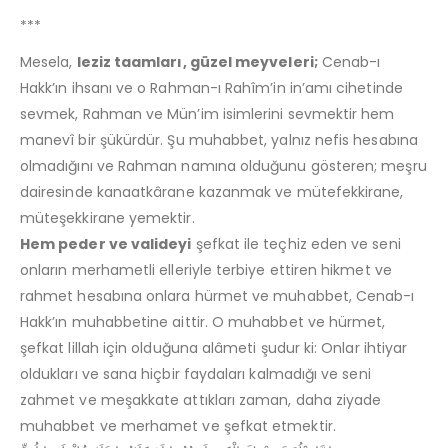
***
Mesela,
leziz taamları, güzel meyveleri;
Cenab-ı
Hakk’ın ihsanı ve o Rahman-ı Rahîm’in in’amı cihetinde
sevmek, Rahman ve Mün’im isimlerini sevmektir hem
manevî bir şükürdür. Şu muhabbet, yalnız nefis hesabına
olmadığını ve Rahman namına olduğunu gösteren; meşru
dairesinde kanaatkârane kazanmak ve mütefekkirane,
müteşekkirane yemektir.
Hem peder ve valideyi
şefkat ile teçhiz eden ve seni
onların merhametli elleriyle terbiye ettiren hikmet ve
rahmet hesabına onlara hürmet ve muhabbet, Cenab-ı
Hakk’ın muhabbetine aittir. O muhabbet ve hürmet,
şefkat lillah için olduğuna alâmeti şudur ki: Onlar ihtiyar
oldukları ve sana hiçbir faydaları kalmadığı ve seni
zahmet ve meşakkate attıkları zaman, daha ziyade
muhabbet ve merhamet ve şefkat etmektir.