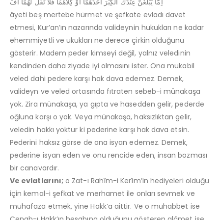
اِمَّا يَبْلُغَنَّ عِنْدَكَ الْكِبَرَ اَحَدُهُمَٓا اَوْ كِلَاهُمَا فَلَا تَقُلْ لَهُمَٓا اُفٍّ
âyeti beş mertebe hürmet ve şefkate evladı davet
etmesi, Kur’an’ın nazarında valideynin hukukları ne kadar
ehemmiyetli ve ukukları ne derece çirkin olduğunu
gösterir. Madem peder kimseyi değil, yalnız veledinin
kendinden daha ziyade iyi olmasını ister. Ona mukabil
veled dahi pedere karşı hak dava edemez. Demek,
valideyn ve veled ortasında fıtraten sebeb-i münakaşa
yok. Zira münakaşa, ya gıpta ve hasedden gelir, pederde
oğluna karşı o yok. Veya münakaşa, haksızlıktan gelir,
veledin hakkı yoktur ki pederine karşı hak dava etsin.
Pederini haksız görse de ona isyan edemez. Demek,
pederine isyan eden ve onu rencide eden, insan bozması
bir canavardır.
Ve evlatlarını;
o Zat-ı Rahîm-i Kerîm’in hediyeleri olduğu
için kemal-i şefkat ve merhamet ile onları sevmek ve
muhafaza etmek, yine Hakk’a aittir. Ve o muhabbet ise
Cenab-ı Hakk’ın hesabına olduğunu gösteren alâmet ise