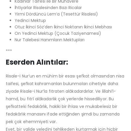
Kadınlar Taifesi ile Bir Muhavere
İhtiyarlar Risalesinden Bazı Ricalar
Yirmi Dördüncü Lem’a (Tesettür Risalesi)
Yedinci Mektup
Otuz İkinci Söz’den İkinci Noktanın İkinci Mebhası
On Yedinci Mektup (Çocuk Taziyenamesi)
Nur Talebesi Hanımların Mektupları
***
Eserden Alıntılar:
Risale-i Nur’un en mühim bir esası şefkat olmasından nisa
taifesi, şefkat kahramanları bulunmaları cihetiyle daha
ziyade Risale-i Nur’la fıtraten alâkadardırlar. Ve lillahi’l-
hamd, bu fıtrî alâkadarlık çok yerlerde hissediliyor. Bu
şefkatteki fedakârlık, hakiki bir ihlası ve mukabelesiz bir
fedakârlık manasını ifade ettiğinden şimdi bu zamanda
pek çok ehemmiyeti var.
Evet, bir valide veledini tehlikeden kurtarmak için hiçbir