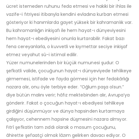
ücret istemeden ruhunu feda etmesi ve hakiki bir ihlas ile
vazife-i fıtriyesi itibarıyla kendini evladına kurban etmesi
gösteriyor ki hanımlarda gayet yüksek bir kahramanlık var.
Bu kahramanlığın inkişafı ile hem hayat-ı dünyeviyesini
hem hayat-ı ebediyesini onunla kurtarabilir. Fakat bazı
fena cereyanlarla, o kuvvetli ve kıymettar seciye inkişaf
etmez veyahut sû-i istimal edilir.
Yüzer numunelerinden bir küçük numunesi şudur: O
şefkatli valide, çocuğunun hayat-ı dünyeviyede tehlikeye
girmemesi, istifade ve fayda görmesi için her fedakârlığı
nazara alır, onu öyle terbiye eder. “Oğlum paşa olsun.”
diye bütün malını verir; hâfız mektebinden alır, Avrupa’ya
gönderir. Fakat o çocuğun hayat-ı ebediyesi tehlikeye
girdiğini düşünmüyor ve dünya hapsinden kurtarmaya
çalışıyor, cehennem hapsine düşmesini nazara almıyor.
Fıtrî şefkatin tam zıddı olarak o masum çocuğunu,
âhirette şefaatçi olmak lâzım gelirken davacı ediyor. O