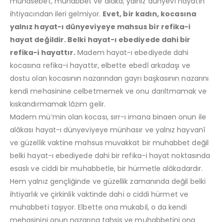
münasebet, muhabbet ve alâka; yalnız dünyevî hayatın
ihtiyacından ileri gelmiyor.
Evet, bir kadın, kocasına
yalnız hayat-ı dünyeviyeye mahsus bir refika-i
hayat değildir. Belki hayat-ı ebediyede dahi bir
refika-i hayattır.
Madem hayat-ı ebediyede dahi
kocasına refika-i hayattır, elbette ebedî arkadaşı ve
dostu olan kocasının nazarından gayrı başkasının nazarını
kendi mehasinine celbetmemek ve onu darıltmamak ve
kıskandırmamak lâzım gelir.
Madem mü’min olan kocası, sırr-ı imana binaen onun ile
alâkası hayat-ı dünyeviyeye münhasır ve yalnız hayvanî
ve güzellik vaktine mahsus muvakkat bir muhabbet değil
belki hayat-ı ebediyede dahi bir refika-i hayat noktasında
esaslı ve ciddi bir muhabbetle, bir hürmetle alâkadardır.
Hem yalnız gençliğinde ve güzellik zamanında değil belki
ihtiyarlık ve çirkinlik vaktinde dahi o ciddi hürmet ve
muhabbeti taşıyor. Elbette ona mukabil, o da kendi
mehasinini onun nazarına tahsis ve muhabbetini ona