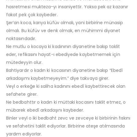
hasretmesi mukteza-yı insaniyettir. Yoksa pek az kazanır
fakat pek çok kaybeder.
Şer’an koca, karıya küfüv olmalı, yani birbirine münasip
olmalı. Bu küfüv ve denk olmak, en mühimmi diyanet
noktasındadır.
Ne mutlu o kocaya ki kadınının diyanetine bakıp taklit
eder, refikasını hayat-ı ebediyede kaybetmemek için
mütedeyyin olur.
Bahtiyardır o kadın ki kocasının diyanetine bakıp “Ebedî
arkadaşımı kaybetmeyeyim.” diye takvaya girer.
Veyl o erkeğe ki saliha kadınını ebedî kaybettirecek olan
sefahete girer.
Ne bedbahttır o kadın ki müttaki kocasını taklit etmez, o
mübarek ebedî arkadaşını kaybeder.
Binler veyl o iki bedbaht zevc ve zevceye ki birbirinin fıskını
ve sefahetini taklit ediyorlar. Birbirine ateşe atılmasında
yardım ediyorlar.