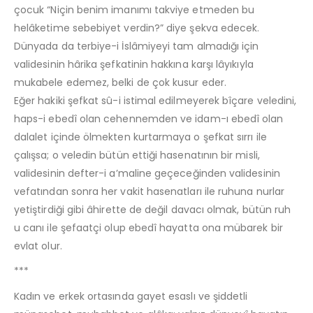
çocuk “Niçin benim imanımı takviye etmeden bu
helâketime sebebiyet verdin?” diye şekva edecek.
Dünyada da terbiye-i İslâmiyeyi tam almadığı için
validesinin hârika şefkatinin hakkına karşı lâyıkıyla
mukabele edemez, belki de çok kusur eder.
Eğer hakiki şefkat sû-i istimal edilmeyerek bîçare veledini,
haps-i ebedî olan cehennemden ve idam-ı ebedî olan
dalalet içinde ölmekten kurtarmaya o şefkat sırrı ile
çalışsa; o veledin bütün ettiği hasenatının bir misli,
validesinin defter-i a’maline geçeceğinden validesinin
vefatından sonra her vakit hasenatları ile ruhuna nurlar
yetiştirdiği gibi âhirette de değil davacı olmak, bütün ruh
u canı ile şefaatçi olup ebedî hayatta ona mübarek bir
evlat olur.
***
Kadın ve erkek ortasında gayet esaslı ve şiddetli