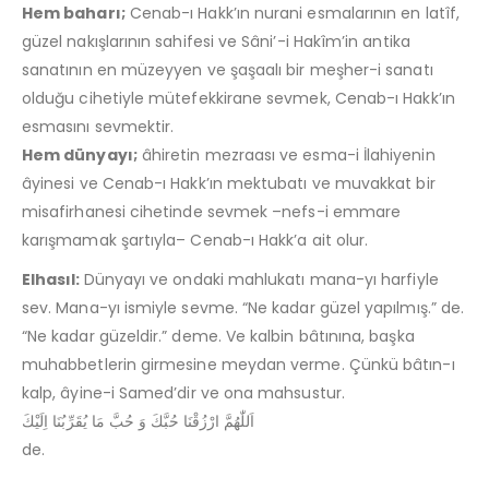
Hem baharı;
Cenab-ı Hakk’ın nurani esmalarının en latîf,
güzel nakışlarının sahifesi ve Sâni’-i Hakîm’in antika
sanatının en müzeyyen ve şaşaalı bir meşher-i sanatı
olduğu cihetiyle mütefekkirane sevmek, Cenab-ı Hakk’ın
esmasını sevmektir.
Hem dünyayı;
âhiretin mezraası ve esma-i İlahiyenin
âyinesi ve Cenab-ı Hakk’ın mektubatı ve muvakkat bir
misafirhanesi cihetinde sevmek –nefs-i emmare
karışmamak şartıyla– Cenab-ı Hakk’a ait olur.
Elhasıl:
Dünyayı ve ondaki mahlukatı mana-yı harfiyle
sev. Mana-yı ismiyle sevme. “Ne kadar güzel yapılmış.” de.
“Ne kadar güzeldir.” deme. Ve kalbin bâtınına, başka
muhabbetlerin girmesine meydan verme. Çünkü bâtın-ı
kalp, âyine-i Samed’dir ve ona mahsustur.
اَللّٰهُمَّ ارْزُقْنَا حُبَّكَ وَ حُبَّ مَا يُقَرِّبُنَا اِلَيْكَ
de.