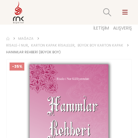
İLETİŞİM
ALIŞVERİŞ
MAĞAZA
RISALE-I NUR
,
KARTON KAPAK RISALELER
,
BÜYÜK BOY KARTON KAPAK
HANIMLAR REHBERI (BÜYÜK BOY)
-35%