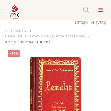
İLETİŞİM
ALIŞVERİŞ
MAĞAZA
RISALE-I NUR
,
BÜYÜK BOY KITAPLAR
,
BÜYÜK BOY SIRTI DERI
LEM’ALAR (BÜYÜK BOY SIRTI DERI)
-35%