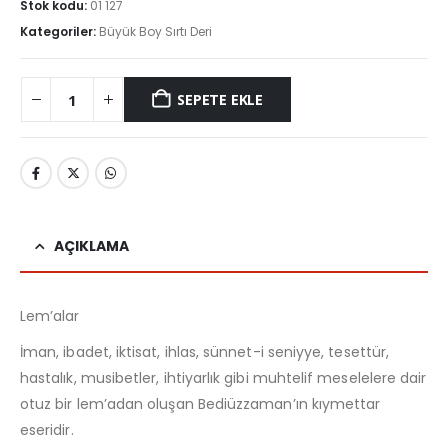
Stok kodu:
01 127
Kategoriler:
Büyük Boy Sırtı Deri
SEPETE EKLE
AÇIKLAMA
Lem’alar
İman, ibadet, iktisat, ihlas, sünnet-i seniyye, tesettür,
hastalık, musibetler, ihtiyarlık gibi muhtelif meselelere dair
otuz bir lem’adan oluşan Bediüzzaman’ın kıymettar
eseridir.