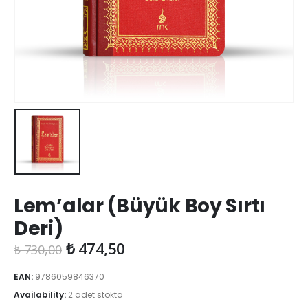
Lem’alar (Büyük Boy Sırtı
Deri)
Orijinal
Şu
₺
474,50
₺
730,00
fiyat:
andaki
₺ 730,00.
fiyat:
EAN:
9786059846370
₺ 474,50.
Availability:
2 adet stokta