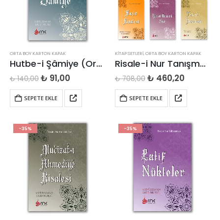
ORTA BOY KARTON KAPAK
KITAP SETLERI
,
ORTA BOY KARTON KAPAK
Hutbe-i Şâmiye (Orta Boy)
Risale-i Nur Tanışma Seti
Orijinal
Şu
Orijinal
Şu
₺
91,00
₺
460,20
₺
140,00
₺
708,00
fiyat:
andaki
fiyat:
andaki
₺ 140,00.
fiyat:
₺ 708,00.
fiyat:
SEPETE EKLE
SEPETE EKLE
₺ 91,00.
₺ 460,20
-35%
-35%