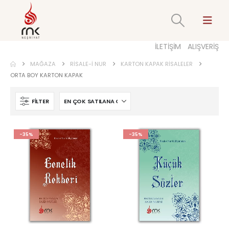
İLETİŞİM
ALIŞVERİŞ
MAĞAZA
RISALE-I NUR
KARTON KAPAK RISALELER
ORTA BOY KARTON KAPAK
FILTER
-35%
-35%