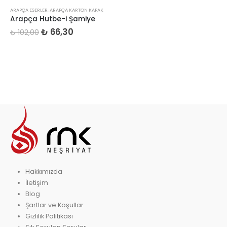
ARAPÇA ESERLER
,
ARAPÇA KARTON KAPAK
Arapça Hutbe-i Şamiye
Orijinal
Şu
₺
66,30
₺
102,00
fiyat:
andaki
₺ 102,00.
fiyat:
₺ 66,30.
Hakkımızda
İletişim
Blog
Şartlar ve Koşullar
Gizlilik Politikası