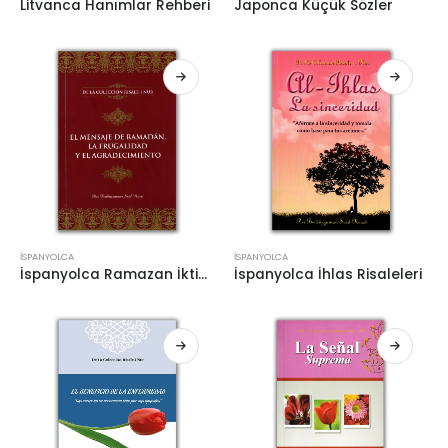
Litvanca Hanımlar Rehberi
Japonca Küçük Sözler
İSPANYOLCA
İSPANYOLCA
İspanyolca Ramazan İktisat Şükür Risaleleri
İspanyolca İhlas Risaleleri