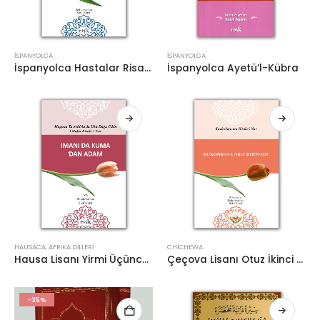
İSPANYOLCA
İSPANYOLCA
İspanyolca Hastalar Risalesi
İspanyolca Ayetü’l-Kübra
HAUSACA
,
AFRIKA DILLERI
CHICHEWA
Hausa Lisanı Yirmi Üçüncü Söz
Çeçova Lisanı Otuz İkinci Söz
-35%