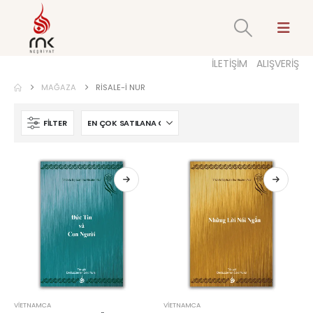
İLETİŞİM
ALIŞVERİŞ
MAĞAZA
RISALE-I NUR
FILTER
VIETNAMCA
VIETNAMCA