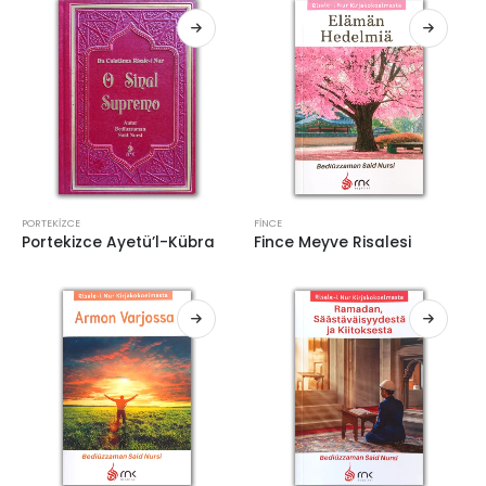
PORTEKIZCE
FINCE
Portekizce Ayetü’l-Kübra
Fince Meyve Risalesi