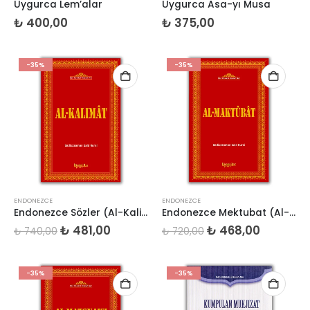
Uygurca Lem’alar
Uygurca Asa-yı Musa
₺
400,00
₺
375,00
-35%
-35%
ENDONEZCE
ENDONEZCE
Endonezce Sözler (Al-Kalimat)
Endonezce Mektubat (Al-Maktubat)
Orijinal
Şu
Orijinal
Şu
₺
481,00
₺
468,00
₺
740,00
₺
720,00
fiyat:
andaki
fiyat:
andaki
₺ 740,00.
fiyat:
₺ 720,00.
fiyat:
₺ 481,00.
₺ 468,00
-35%
-35%