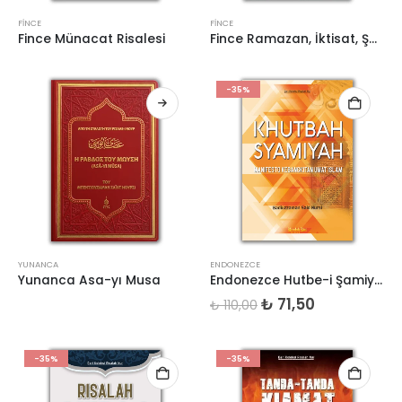
FINCE
FINCE
Fince Münacat Risalesi
Fince Ramazan, İktisat, Şükür Risaleleri
-35%
YUNANCA
ENDONEZCE
Yunanca Asa-yı Musa
Endonezce Hutbe-i Şamiye (Khutbah Syamiyah)
Orijinal
Şu
₺
71,50
₺
110,00
fiyat:
andaki
₺ 110,00.
fiyat:
₺ 71,50.
-35%
-35%