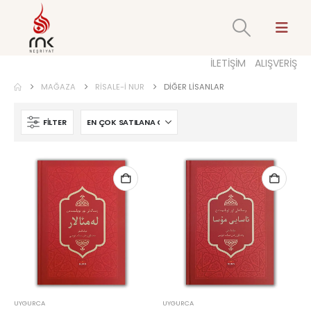
İLETİŞİM
ALIŞVERİŞ
MAĞAZA
RISALE-I NUR
DIĞER LISANLAR
FILTER
UYGURCA
UYGURCA